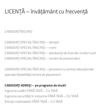
LICENȚĂ
–
învățământ
cu
frecvență
CANDIDAȚI ÎNSCRIȘI
CANDIDAȚI SPECIALI ÎNSCRIȘI – olimpici
CANDIDAȚI SPECIALI ÎNSCRIȘI – rromi
CANDIDAȚI SPECIALI ÎNSCRIȘI – absolvenți de licee din mediul rural
CANDIDAȚI SPECIALI ÎNSCRIȘI – români de pretutindeni
CANDIDAȚI SPECIALI ÎNSCRIȘI –
persoane cu cerințe educaționale
speciale/dizabilități/centre de plasament
CANDIDAȚI ADMIȘI – pe programe de studii
Ingineria sudării
FĂRĂ TAXĂ
–
CU TAXĂ
Ingineria securității în industrie
FĂRĂ TAXĂ
–
CU TAXĂ
Știința materialelor
FĂRĂ TAXĂ
–
CU TAXĂ