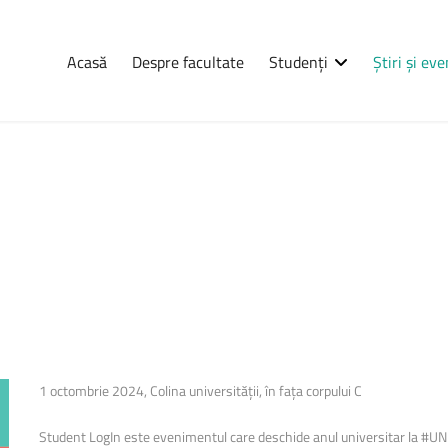
Acasă
Despre facultate
Studenți
Știri și ev
Navigare
Știri
și
eve
Consultă orarul
Programarea examenelor
udenților, pe
Erasmus
ații complete
Practică
a, informații
tele care se
Burse
Cazări
1 octombrie 2024, Colina universității, în fața corpului C
Anunțuri
Student LogIn este evenimentul care deschide anul universitar la #UNITB