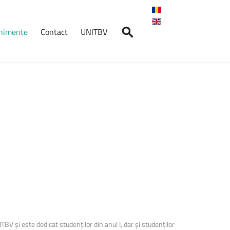
enimente
Contact
UNITBV
nimente
Crosul
Universității
Transilvania
2026
7 mai 2026, ora: 10:30, Start:
Cantina ...
Absolvenți
în
Fața
Companiilor
–
AFCO
2026
14 mai 2026, Aula „Sergiu T.
Chiriacescu” a ...
V și este dedicat studenților din anul I, dar și studenților
Student
LogIn