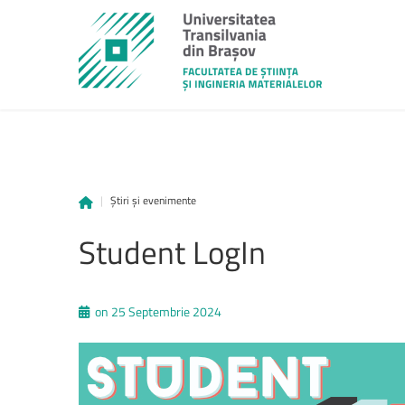
|
Știri și evenimente
unitbv.ro
Student
LogIn
Accesează pagina dedicată st
www.unitbv.ro. Vei găsi inform
privind mobilitățile, practic
on 25 Septembrie 2024
administrative și evenimen
desfășoară în universitate.
www.unitbv.ro