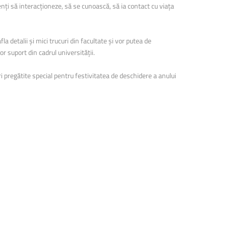
ți să interacționeze, să se cunoască, să ia contact cu viața
1 octombrie 2024, Colina
universității, în fața corpului C
la detalii și mici trucuri din facultate și vor putea de
or suport din cadrul universității.
uri pregătite special pentru festivitatea de deschidere a anului