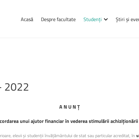
Acasă
Despre facultate
Studenți
Știri și ev
Navigare
Știri
și
eve
Consultă orarul
Programarea examenelor
-
2022
udenților, pe
Erasmus
ații complete
Practică
a, informații
A N U N Ț
tele care se
Burse
rdarea unui ajutor financiar
în vederea stimulării achizi
ț
ionării
Cazări
Anunțuri
rioare, elevii şi studenții învățământului de stat sau particular acreditat, în
v