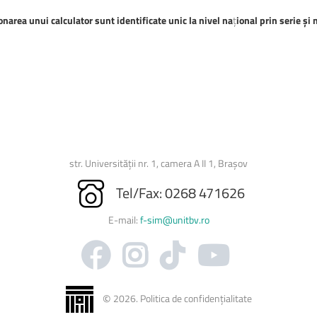
onarea unui calculator sunt identificate unic la nivel na
ț
ional prin serie şi
str. Universității nr. 1, camera A II 1, Brașov
Tel/Fax: 0268 471626
E-mail:
f-sim@unitbv.ro
©
2026
.
Politica de confidențialitate