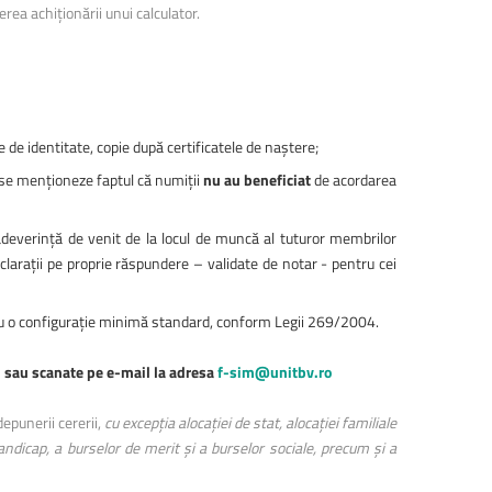
ea achiționării unui calculator.
1 octombrie 2024, Colina
universității, în fața corpului C
te de identitate, copie după certificatele de naştere;
ă se menționeze faptul că numiții
nu au beneficiat
de acordarea
adeverință de venit de la locul de muncă al tuturor membrilor
larații pe proprie răspundere – validate de notar - pentru cei
r cu o configurație minimă standard, conform Legii 269/2004.
, sau scanate pe e-mail la adresa
f-sim@unitbv.ro
depunerii cererii,
cu excep
ț
ia aloca
ț
iei de stat, aloca
ț
iei familiale
dicap, a burselor de merit şi a burselor sociale, precum şi a