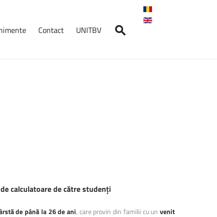
enimente
Contact
UNITBV
nimente
Crosul
Universității
Transilvania
2026
7 mai 2026, ora: 10:30, Start:
Cantina ...
Absolvenți
în
Fața
Companiilor
–
AFCO
2026
14 mai 2026, Aula „Sergiu T.
 de
calculatoare de către studenți
Chiriacescu” a ...
ârstă de până la 26 de ani
, care provin din familii cu un
venit
Student
LogIn