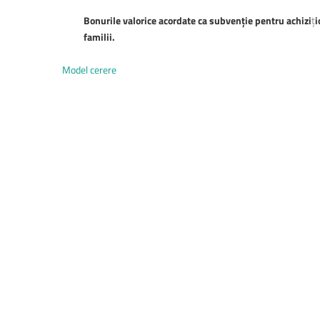
Bonurile valorice acordate ca subven
ț
ie pentru achizi
ț
i
familii.
Model cerere