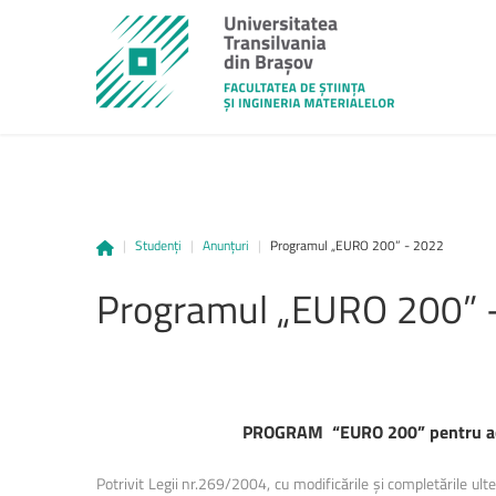
|
Studenți
|
Anunțuri
|
Programul „EURO 200” - 2022
unitbv.ro
Programul
„EURO
200”
Accesează pagina dedicată st
www.unitbv.ro. Vei găsi inform
privind mobilitățile, practic
administrative și evenimen
desfășoară în universitate.
PROGRAM “EURO 200” pentru aco
www.unitbv.ro
Potrivit Legii nr.269/2004, cu modificările şi completările ulte