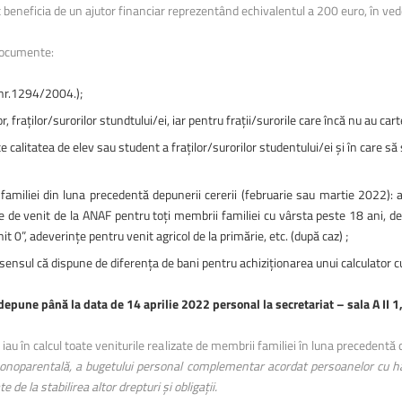
Biblioteca Universității
beneficia de un ajutor financiar reprezentând echivalentul a 200 euro, în veder
documente:
 nr.1294/2004.);
r, fraților/surorilor stundtului/ei, iar pentru frații/surorile care încă nu au car
e calitatea de elev sau student a fraților/surorilor studentului/ei şi în care s
amiliei din luna precedentă depunerii cererii (februarie sau martie 2022): 
 de venit de la ANAF pentru toți membrii familiei cu vârsta peste 18 ani, dec
t 0”, adeverințe pentru venit agricol de la primărie, etc. (după caz) ;
în sensul că dispune de diferența de bani pentru achiziționarea unui calculato
pune până la data de 14 aprilie 2022 personal la secretariat – sala A II 1
iau în calcul toate veniturile realizate de membrii familiei în luna precedentă 
onoparentală, a bugetului personal complementar acordat persoanelor cu han
te de la stabilirea altor drepturi şi obliga
ț
ii.