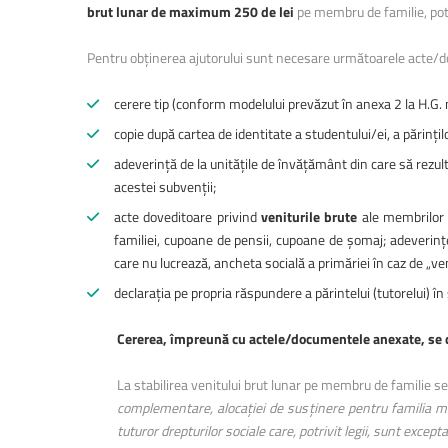
brut lunar de maximum 250
de lei
pe membru de familie, pot 
Pentru obținerea ajutorului sunt necesare următoarele acte/
cerere tip (conform modelului prevăzut în anexa 2 la H.G.
copie după cartea de identitate a studentului/ei, a părințilo
adeverință de la unitățile de învățământ din care să rezult
acestei subvenții;
acte doveditoare privind
veniturile brute
ale membrilor f
familiei, cupoane de pensii, cupoane de şomaj; adeverințe
care nu lucrează, ancheta socială a primăriei în caz de „veni
declarația pe propria răspundere a părintelui (tutorelui) 
Cererea, împreună cu actele/documentele anexate, se de
La stabilirea venitului brut lunar pe membru de familie se 
complementare, aloca
ț
iei de sus
ț
inere pentru familia m
tuturor drepturilor sociale care, potrivit legii, sunt excepta