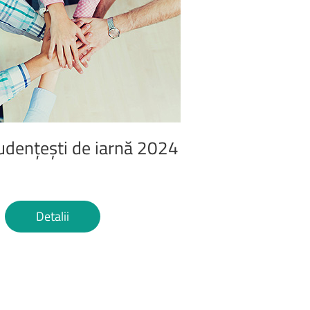
udențești
de
iarnă
2024
Detalii