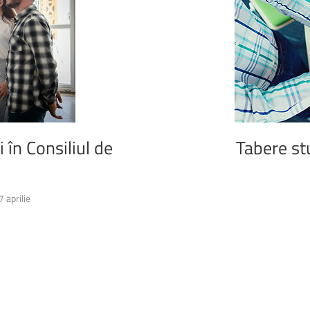
i
în
Consiliul
de
Tabere
st
 aprilie