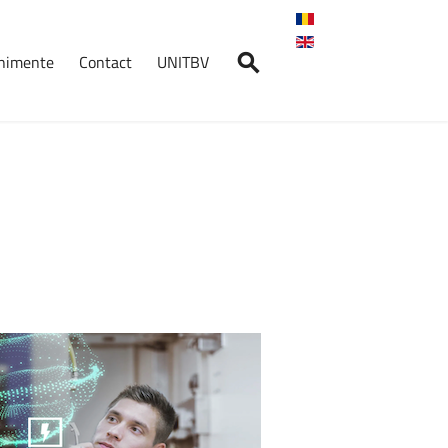
enimente
Contact
UNITBV
nimente
Crosul
Universității
Transilvania
2026
7 mai 2026, ora: 10:30, Start:
Cantina ...
Absolvenți
în
Fața
Companiilor
–
AFCO
2026
14 mai 2026, Aula „Sergiu T.
Chiriacescu” a ...
Student
LogIn