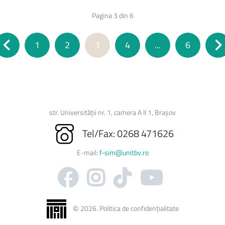
Pagina 3 din 6
1
2
3
4
...
6
str. Universității nr. 1, camera A II 1, Brașov
Tel/Fax: 0268 471626
E-mail:
f-sim@unitbv.ro
©
2026
.
Politica de confidențialitate