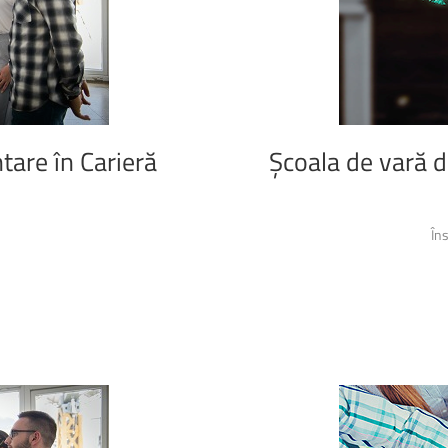
Biblioteca Universității
ntare
în
Carieră
Școala
de
vară
d
În