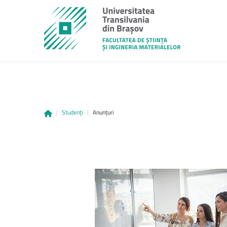
|
Studenți
|
Anunțuri
unitbv.ro
Accesează pagina dedicată st
www.unitbv.ro. Vei găsi inform
privind mobilitățile, practic
administrative și evenimen
desfășoară în universitate.
www.unitbv.ro