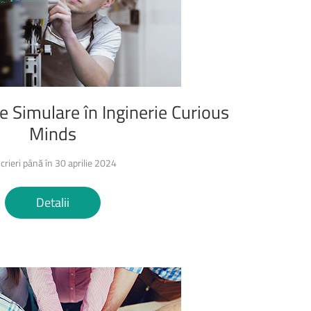
1 octombrie 2024, Colina
universității, în fața corpului C
e
Simulare
în
Inginerie
Curious
Minds
scrieri până în 30 aprilie 2024
Detalii