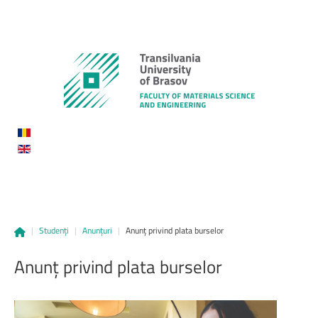
|
Studenți
|
Anunțuri
|
Anunț privind plata burselor
Anunț
privind
plata
burselor