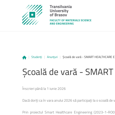
|
Studenți
|
Anunțuri
|
Școală de vară - SMART HEALTHCARE 
Școală
de
vară
-
SMART
Înscrieri până la 1 iunie 2026
Dacă doriți ca în vara anului 2026 să participați la o scoală de
Prin proiectul Smart Healthcare Engineering (2023-1-RO01