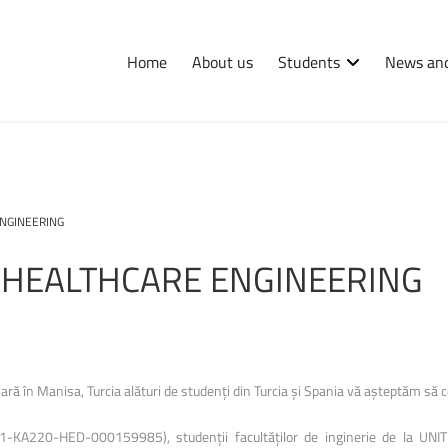
Home
About us
Students
News and
International
Erasmus
ENGINEERING
Tips and hints
HEALTHCARE
ENGINEERING
 vară în Manisa, Turcia alături de studenți din Turcia și Spania vă așteptăm să
-KA220-HED-000159985), studenții facultăților de inginerie de la UNIT