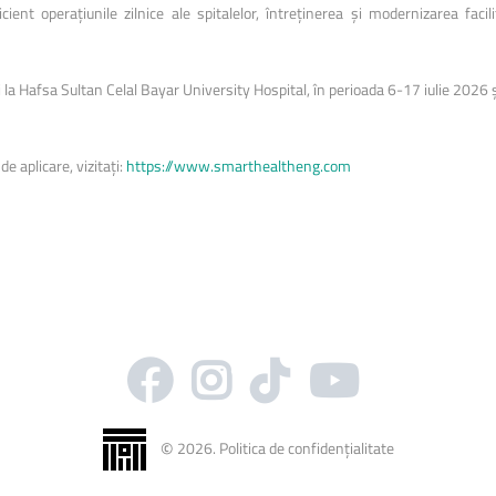
nt operațiunile zilnice ale spitalelor, întreținerea și modernizarea facili
la Hafsa Sultan Celal Bayar University Hospital, în perioada 6-17 iulie 2026 și v
 de aplicare, vizitați:
https://www.smarthealtheng.com
©
2026
.
Politica de confidențialitate