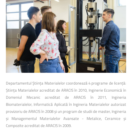
Departamentul Știința Materialelor coordonează 4 programe de licență:
Știința Materialelor acreditat de ARACIS în 2010, Inginerie Economică în
Domeniul Mecanic acreditat de ARACIS în 2011, Ingineria
Biomaterialelor, Informatică Aplicată în Ingineria Materialelor autorizat
provizoriu de ARACIS în 2008 și un program de studii de master, Ingineria
și Managementul Materialelor Avansate - Metalice, Ceramice și
Compozite acreditat de ARACIS în 2009.