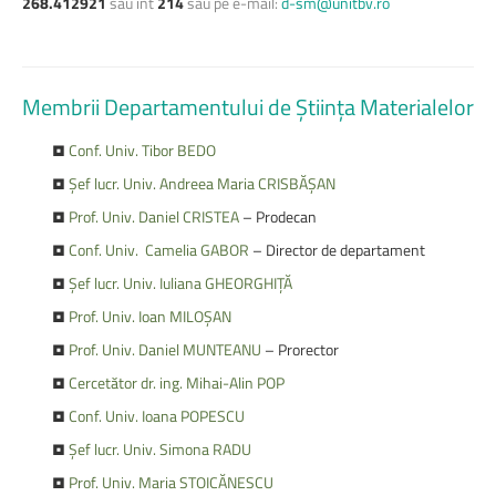
268.412921
sau int
214
sau pe e-mail:
d-sm@unitbv.ro
Membrii
Departamentului
de
Știința
Materialelor
•
Conf. Univ. Tibor
BEDO
•
Șef lucr. Univ. Andreea Maria CRISBĂȘAN
•
Prof. Univ. Daniel CRISTEA
– Prodecan
•
Conf. Univ.
Camelia
GABOR
– Director de departament
•
Șef lucr. Univ. Iuliana
GHEORGHIȚĂ
•
Prof. Univ. Ioan MILOȘAN
•
Prof. Univ. Daniel MUNTEANU
– Prorector
•
Cercetător dr. ing. Mihai-Alin POP
•
Conf. Univ. Ioana POPESCU
•
Șef lucr. Univ. Simona RADU
•
Prof. Univ. Maria STOICĂNESCU