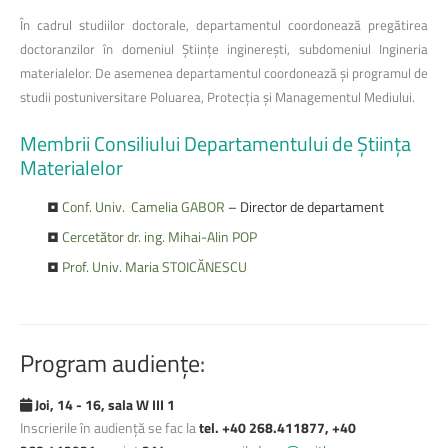
În cadrul studiilor doctorale, departamentul coordonează pregătirea
doctoranzilor în domeniul Științe inginerești, subdomeniul Ingineria
materialelor. De asemenea departamentul coordonează și programul de
studii postuniversitare Poluarea, Protecția și Managementul Mediului.
Membrii
Consiliului
Departamentului
de
Știința
Materialelor
•
Conf. Univ.
Camelia
GABOR
– Director de departament
•
Cercetător dr. ing. Mihai-Alin POP
•
Prof. Univ. Maria STOICĂNESCU
Program
audiențe:
Joi, 14 - 16, sala W III 1
Inscrierile în audiență se fac la
tel. +40 268.411877, +40